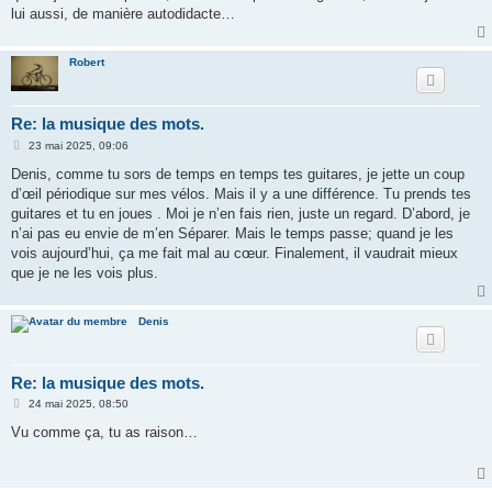
lui aussi, de manière autodidacte…
Robert
Re: la musique des mots.
M
23 mai 2025, 09:06
e
s
Denis, comme tu sors de temps en temps tes guitares, je jette un coup
s
d’œil périodique sur mes vélos. Mais il y a une différence. Tu prends tes
a
g
guitares et tu en joues . Moi je n’en fais rien, juste un regard. D’abord, je
e
n’ai pas eu envie de m’en Séparer. Mais le temps passe; quand je les
vois aujourd’hui, ça me fait mal au cœur. Finalement, il vaudrait mieux
que je ne les vois plus.
Denis
Re: la musique des mots.
M
24 mai 2025, 08:50
e
s
Vu comme ça, tu as raison…
s
a
g
e