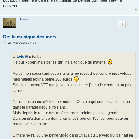
boyaux, finalement cela me fait plaisir de penser qu'il peut servir à
nouveau.
Robert
Re: la musique des mots.
M
21 mai 2025, 14:04
e
s
s
Lolo90
a écrit :
↑
a
g
Hé oui Robert mais pense qu'il ne s'agit que du matériel
e
Après mon souci cardiaque il a fallu me résoudre à vendre mes vélos ;
mes mulets pour à peine 200 euros.
Seul le nouveau VTT que je venais d'acheter j'ai pu le vendre à un prix
correct.
Je n'ai pas pu me décider à vendre le Cervelo qui croupissait du coup
dans le garage depuis trois ans.
Mais depuis le retour des américains ce printemps, mon gendre
Damien m'a demandé dernièrement s'il pouvait l'utiliser pour pouvoir
rouler avec Jean-No.
Dimanche j'ai vu une petite vidéo dans Strava du Cervelo qui peinait en