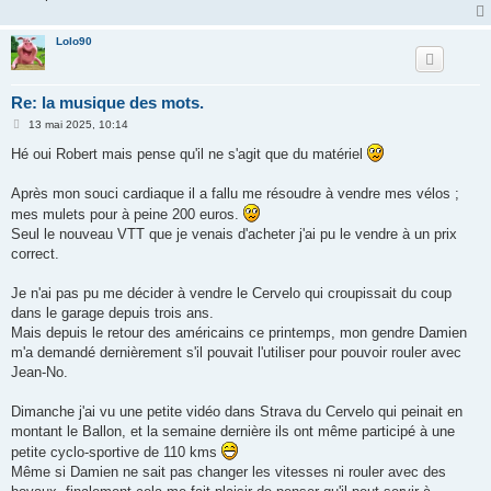
Lolo90
Re: la musique des mots.
M
13 mai 2025, 10:14
e
s
Hé oui Robert mais pense qu'il ne s'agit que du matériel
s
a
g
Après mon souci cardiaque il a fallu me résoudre à vendre mes vélos ;
e
mes mulets pour à peine 200 euros.
Seul le nouveau VTT que je venais d'acheter j'ai pu le vendre à un prix
correct.
Je n'ai pas pu me décider à vendre le Cervelo qui croupissait du coup
dans le garage depuis trois ans.
Mais depuis le retour des américains ce printemps, mon gendre Damien
m'a demandé dernièrement s'il pouvait l'utiliser pour pouvoir rouler avec
Jean-No.
Dimanche j'ai vu une petite vidéo dans Strava du Cervelo qui peinait en
montant le Ballon, et la semaine dernière ils ont même participé à une
petite cyclo-sportive de 110 kms
Même si Damien ne sait pas changer les vitesses ni rouler avec des