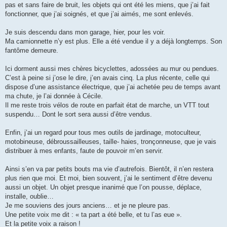
pas et sans faire de bruit, les objets qui ont été les miens, que j’ai fait
fonctionner, que j’ai soignés, et que j’ai aimés, me sont enlevés.
Je suis descendu dans mon garage, hier, pour les voir.
Ma camionnette n’y est plus. Elle a été vendue il y a déjà longtemps. Son
fantôme demeure.
Ici dorment aussi mes chères bicyclettes, adossées au mur ou pendues.
C’est à peine si j’ose le dire, j’en avais cinq. La plus récente, celle qui
dispose d’une assistance électrique, que j’ai achetée peu de temps avant
ma chute, je l’ai donnée à Cécile.
Il me reste trois vélos de route en parfait état de marche, un VTT tout
suspendu… Dont le sort sera aussi d’être vendus.
Enfin, j’ai un regard pour tous mes outils de jardinage, motoculteur,
motobineuse, débroussailleuses, taille- haies, tronçonneuse, que je vais
distribuer à mes enfants, faute de pouvoir m’en servir.
Ainsi s’en va par petits bouts ma vie d’autrefois. Bientôt, il n’en restera
plus rien que moi. Et moi, bien souvent, j’ai le sentiment d’être devenu
aussi un objet. Un objet presque inanimé que l’on pousse, déplace,
installe, oublie…
Je me souviens des jours anciens… et je ne pleure pas.
Une petite voix me dit : « ta part a été belle, et tu l’as eue ».
Et la petite voix a raison !