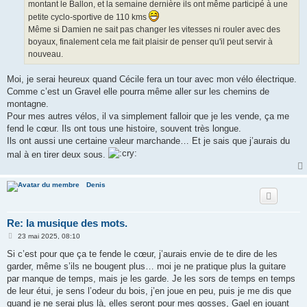
montant le Ballon, et la semaine dernière ils ont même participé à une
petite cyclo-sportive de 110 kms
Même si Damien ne sait pas changer les vitesses ni rouler avec des
boyaux, finalement cela me fait plaisir de penser qu'il peut servir à
nouveau.
Moi, je serai heureux quand Cécile fera un tour avec mon vélo électrique.
Comme c’est un Gravel elle pourra même aller sur les chemins de
montagne.
Pour mes autres vélos, il va simplement falloir que je les vende, ça me
fend le cœur. Ils ont tous une histoire, souvent très longue.
Ils ont aussi une certaine valeur marchande… Et je sais que j’aurais du
mal à en tirer deux sous.
Denis
Re: la musique des mots.
M
23 mai 2025, 08:10
e
s
Si c’est pour que ça te fende le cœur, j’aurais envie de te dire de les
s
garder, même s’ils ne bougent plus… moi je ne pratique plus la guitare
a
g
par manque de temps, mais je les garde. Je les sors de temps en temps
e
de leur étui, je sens l’odeur du bois, j’en joue en peu, puis je me dis que
quand je ne serai plus là, elles seront pour mes gosses, Gael en jouant