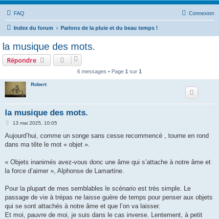
FAQ
Connexion
Index du forum
Parlons de la pluie et du beau temps !
la musique des mots.
Répondre
6 messages • Page
1
sur
1
Robert
la musique des mots.
M
13 mai 2025, 10:05
e
s
Aujourd’hui, comme un songe sans cesse recommencé , tourne en rond
s
dans ma tête le mot « objet ».
a
g
e
« Objets inanimés avez-vous donc une âme qui s’attache à notre âme et
la force d’aimer », Alphonse de Lamartine.
Pour la plupart de mes semblables le scénario est très simple. Le
passage de vie à trépas ne laisse guère de temps pour penser aux objets
qui se sont attachés à notre âme et que l’on va laisser.
Et moi, pauvre de moi, je suis dans le cas inverse. Lentement, à petit