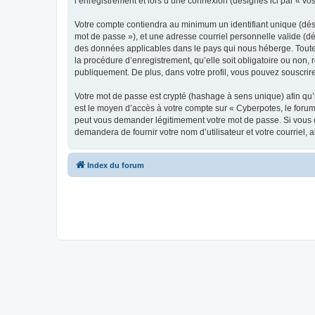
l’enregistrement et lors d’une connexion (désignés ici par « v
Votre compte contiendra au minimum un identifiant unique (dési
mot de passe »), et une adresse courriel personnelle valide (dés
des données applicables dans le pays qui nous héberge. Toute i
la procédure d’enregistrement, qu’elle soit obligatoire ou non, 
publiquement. De plus, dans votre profil, vous pouvez souscrire
Votre mot de passe est crypté (hashage à sens unique) afin qu’i
est le moyen d’accès à votre compte sur « Cyberpotes, le forum
peut vous demander légitimement votre mot de passe. Si vous ou
demandera de fournir votre nom d’utilisateur et votre courriel
Index du forum