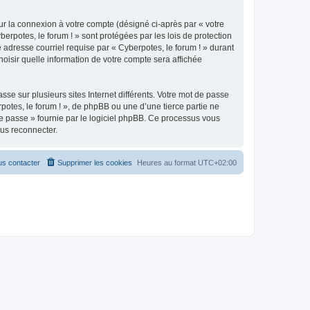
ur la connexion à votre compte (désigné ci-après par « votre
erpotes, le forum ! » sont protégées par les lois de protection
 adresse courriel requise par « Cyberpotes, le forum ! » durant
choisir quelle information de votre compte sera affichée
se sur plusieurs sites Internet différents. Votre mot de passe
otes, le forum ! », de phpBB ou une d’une tierce partie ne
e passe » fournie par le logiciel phpBB. Ce processus vous
ous reconnecter.
s contacter
Supprimer les cookies
Heures au format
UTC+02:00