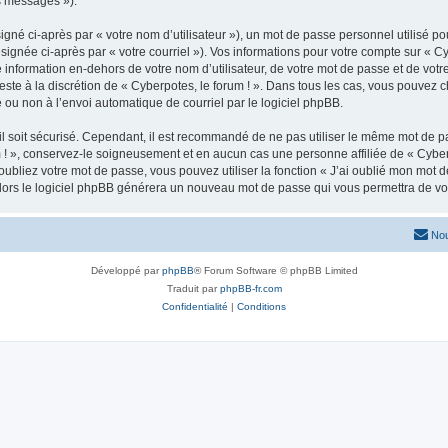
os messages »).
gné ci-après par « votre nom d’utilisateur »), un mot de passe personnel utilisé po
ignée ci-après par « votre courriel »). Vos informations pour votre compte sur « Cyb
nformation en-dehors de votre nom d’utilisateur, de votre mot de passe et de votre
reste à la discrétion de « Cyberpotes, le forum ! ». Dans tous les cas, vous pouvez 
 ou non à l’envoi automatique de courriel par le logiciel phpBB.
l soit sécurisé. Cependant, il est recommandé de ne pas utiliser le même mot de pas
 ! », conservez-le soigneusement et en aucun cas une personne affiliée de « Cyberp
bliez votre mot de passe, vous pouvez utiliser la fonction « J’ai oublié mon mot d
, alors le logiciel phpBB générera un nouveau mot de passe qui vous permettra de v
Nou
Développé par
phpBB
® Forum Software © phpBB Limited
Traduit par
phpBB-fr.com
Confidentialité
|
Conditions