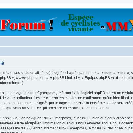
ité
 ! » et ses sociétés affiliées (désignés ci-après par « nous », « notre », « nos », « 
iel phpBB », « www.phpbb.com », « phpBB Limited », « Équipes phpBB ») utilisent n’
informations »).
, en naviguant sur « Cyberpotes, le forum ! », le logiciel phpBB créera un certain 
 de votre ordinateur. Les deux premiers cookies ne contiennent qu’un identifiant util
 sont automatiquement assignés par le logiciel phpBB. Un troisième cookie sera créé
sujets que vous avez lus, ce qui améliore votre navigation sur le forum.
 phpBB tout en naviguant sur « Cyberpotes, le forum ! », bien que ceux-ci soient h
nière est de récupérer l’information que vous nous envoyez et que nous collectons. 
messages invités »), l’enregistrement sur « Cyberpotes, le forum ! » (désignée ici