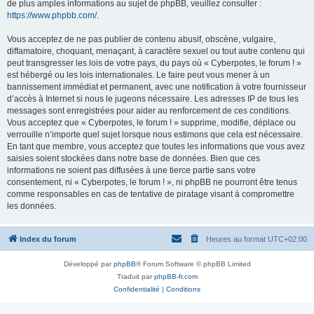
de plus amples informations au sujet de phpBB, veuillez consulter :
https://www.phpbb.com/
.
Vous acceptez de ne pas publier de contenu abusif, obscène, vulgaire,
diffamatoire, choquant, menaçant, à caractère sexuel ou tout autre contenu qui
peut transgresser les lois de votre pays, du pays où « Cyberpotes, le forum ! »
est hébergé ou les lois internationales. Le faire peut vous mener à un
bannissement immédiat et permanent, avec une notification à votre fournisseur
d’accès à Internet si nous le jugeons nécessaire. Les adresses IP de tous les
messages sont enregistrées pour aider au renforcement de ces conditions.
Vous acceptez que « Cyberpotes, le forum ! » supprime, modifie, déplace ou
verrouille n’importe quel sujet lorsque nous estimons que cela est nécessaire.
En tant que membre, vous acceptez que toutes les informations que vous avez
saisies soient stockées dans notre base de données. Bien que ces
informations ne soient pas diffusées à une tierce partie sans votre
consentement, ni « Cyberpotes, le forum ! », ni phpBB ne pourront être tenus
comme responsables en cas de tentative de piratage visant à compromettre
les données.
Index du forum
Heures au format
UTC+02:00
Développé par
phpBB
® Forum Software © phpBB Limited
Traduit par
phpBB-fr.com
Confidentialité
|
Conditions