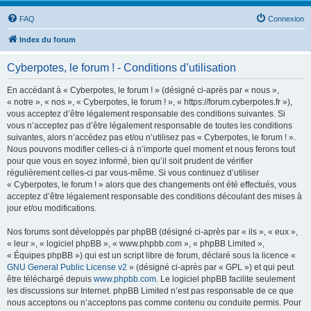
FAQ
Connexion
Index du forum
Cyberpotes, le forum ! - Conditions d’utilisation
En accédant à « Cyberpotes, le forum ! » (désigné ci-après par « nous »,
« notre », « nos », « Cyberpotes, le forum ! », « https://forum.cyberpotes.fr »),
vous acceptez d’être légalement responsable des conditions suivantes. Si
vous n’acceptez pas d’être légalement responsable de toutes les conditions
suivantes, alors n’accédez pas et/ou n’utilisez pas « Cyberpotes, le forum ! ».
Nous pouvons modifier celles-ci à n’importe quel moment et nous ferons tout
pour que vous en soyez informé, bien qu’il soit prudent de vérifier
régulièrement celles-ci par vous-même. Si vous continuez d’utiliser
« Cyberpotes, le forum ! » alors que des changements ont été effectués, vous
acceptez d’être légalement responsable des conditions découlant des mises à
jour et/ou modifications.
Nos forums sont développés par phpBB (désigné ci-après par « ils », « eux »,
« leur », « logiciel phpBB », « www.phpbb.com », « phpBB Limited »,
« Équipes phpBB ») qui est un script libre de forum, déclaré sous la licence «
GNU General Public License v2
» (désigné ci-après par « GPL ») et qui peut
être téléchargé depuis
www.phpbb.com
. Le logiciel phpBB facilite seulement
les discussions sur Internet. phpBB Limited n’est pas responsable de ce que
nous acceptons ou n’acceptons pas comme contenu ou conduite permis. Pour