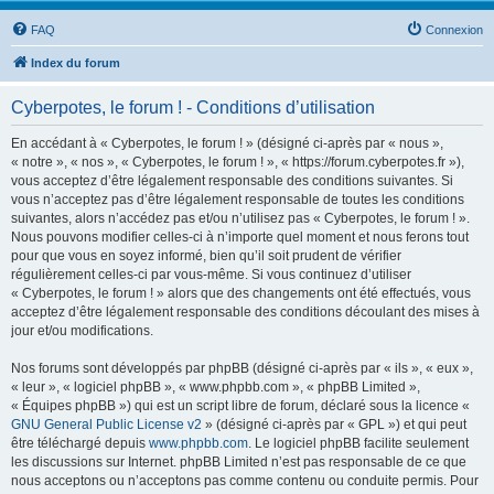
FAQ
Connexion
Index du forum
Cyberpotes, le forum ! - Conditions d’utilisation
En accédant à « Cyberpotes, le forum ! » (désigné ci-après par « nous »,
« notre », « nos », « Cyberpotes, le forum ! », « https://forum.cyberpotes.fr »),
vous acceptez d’être légalement responsable des conditions suivantes. Si
vous n’acceptez pas d’être légalement responsable de toutes les conditions
suivantes, alors n’accédez pas et/ou n’utilisez pas « Cyberpotes, le forum ! ».
Nous pouvons modifier celles-ci à n’importe quel moment et nous ferons tout
pour que vous en soyez informé, bien qu’il soit prudent de vérifier
régulièrement celles-ci par vous-même. Si vous continuez d’utiliser
« Cyberpotes, le forum ! » alors que des changements ont été effectués, vous
acceptez d’être légalement responsable des conditions découlant des mises à
jour et/ou modifications.
Nos forums sont développés par phpBB (désigné ci-après par « ils », « eux »,
« leur », « logiciel phpBB », « www.phpbb.com », « phpBB Limited »,
« Équipes phpBB ») qui est un script libre de forum, déclaré sous la licence «
GNU General Public License v2
» (désigné ci-après par « GPL ») et qui peut
être téléchargé depuis
www.phpbb.com
. Le logiciel phpBB facilite seulement
les discussions sur Internet. phpBB Limited n’est pas responsable de ce que
nous acceptons ou n’acceptons pas comme contenu ou conduite permis. Pour