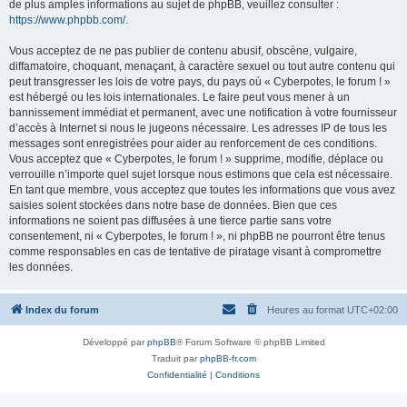
de plus amples informations au sujet de phpBB, veuillez consulter :
https://www.phpbb.com/
.
Vous acceptez de ne pas publier de contenu abusif, obscène, vulgaire,
diffamatoire, choquant, menaçant, à caractère sexuel ou tout autre contenu qui
peut transgresser les lois de votre pays, du pays où « Cyberpotes, le forum ! »
est hébergé ou les lois internationales. Le faire peut vous mener à un
bannissement immédiat et permanent, avec une notification à votre fournisseur
d’accès à Internet si nous le jugeons nécessaire. Les adresses IP de tous les
messages sont enregistrées pour aider au renforcement de ces conditions.
Vous acceptez que « Cyberpotes, le forum ! » supprime, modifie, déplace ou
verrouille n’importe quel sujet lorsque nous estimons que cela est nécessaire.
En tant que membre, vous acceptez que toutes les informations que vous avez
saisies soient stockées dans notre base de données. Bien que ces
informations ne soient pas diffusées à une tierce partie sans votre
consentement, ni « Cyberpotes, le forum ! », ni phpBB ne pourront être tenus
comme responsables en cas de tentative de piratage visant à compromettre
les données.
Index du forum
Heures au format
UTC+02:00
Développé par
phpBB
® Forum Software © phpBB Limited
Traduit par
phpBB-fr.com
Confidentialité
|
Conditions