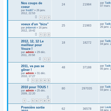
Nos coups de
par
Tadk
24
21984
07 mars 
coeur
par
fred67
»
26 janv.
2012, 22:53
1
2
3
voeux d'un "bizu"
par
Tadk
25
21983
26 janv. 
par
jmbenoit
»
16 janv.
2012, 19:42
1
2
3
2012, 12, 12 Le
par
Tadk
18
18272
04 janv. 
meilleur pour
Vouze !
par
admin
»
29 déc.
2011, 20:58
1
2
2011, va pas se
par
Tadk
48
37188
05 janv. 
gêner !
par
admin
»
31 déc.
2010, 17:27
1
2
3
4
5
2010 pour TOUS !
par
Tadk
80
297035
03 janv. 
par
admin
»
25 déc.
2009, 22:20
1
5
6
7
8
9
…
Première sortie
par
Laul
62
36578
04 janv. 