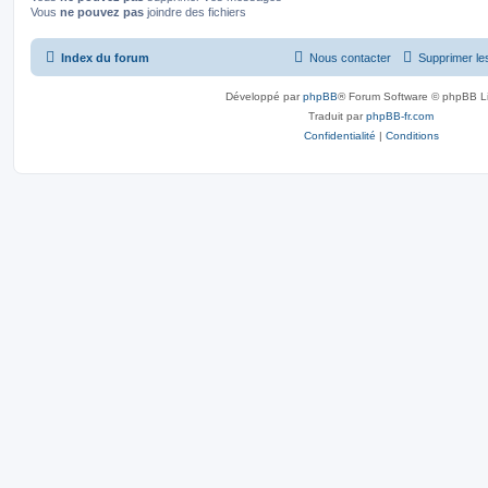
Vous
ne pouvez pas
joindre des fichiers
Index du forum
Nous contacter
Supprimer le
Développé par
phpBB
® Forum Software © phpBB L
Traduit par
phpBB-fr.com
Confidentialité
|
Conditions