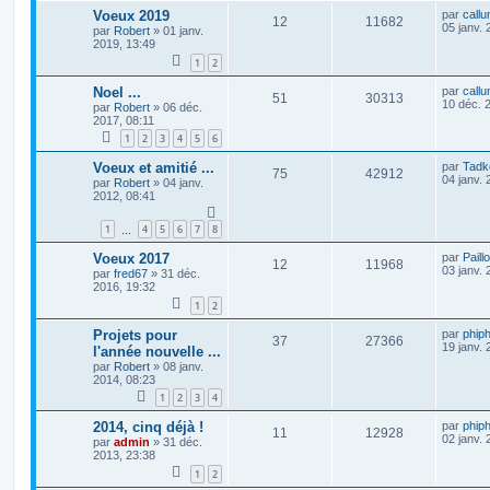
Voeux 2019
par
callu
12
11682
05 janv. 
par
Robert
»
01 janv.
2019, 13:49
1
2
Noel ...
par
callu
51
30313
10 déc. 
par
Robert
»
06 déc.
2017, 08:11
1
2
3
4
5
6
Voeux et amitié ...
par
Tadk
75
42912
04 janv. 
par
Robert
»
04 janv.
2012, 08:41
1
4
5
6
7
8
…
Voeux 2017
par
Paill
12
11968
03 janv. 
par
fred67
»
31 déc.
2016, 19:32
1
2
Projets pour
par
phiph
37
27366
19 janv. 
l'année nouvelle ...
par
Robert
»
08 janv.
2014, 08:23
1
2
3
4
2014, cinq déjà !
par
phiph
11
12928
02 janv. 
par
admin
»
31 déc.
2013, 23:38
1
2