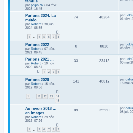
famille
par
phiphi76
»
04 févr.
2025, 16:45
Parlons 2024. La
par
Lolo
74
48284
01 févr. 
météo.
par
Robert
»
30 juin
2024, 08:55
1
4
5
6
7
8
…
Parlons 2022
par
Lolo
8
8810
06 févr. 
par
Robert
»
07 déc.
2021, 09:45
Parlons 2021 ...
par
Lolo
33
23413
05 mai 2
par
Robert
»
19 nov.
2020, 08:34
1
2
3
4
Parlons 2020
par
callu
141
40812
16 mai 2
par
Robert
»
15 déc.
2019, 08:56
1
11
12
13
14
…
15
Au revoir 2018 ...
par
callu
89
35560
08 juil. 
en images.
par
Robert
»
29 déc.
2018, 07:26
1
5
6
7
8
9
…