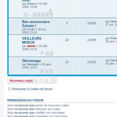
2010.
par
Robert
»
20 déc.
2009, 14:08
1
3
4
5
6
7
…
Bon anniversaire
par
Deni
5
10938
27 avr. 
Sylvain !
par
Karlito
»
26 avr.
2009, 23:24
VEILLEURS
par
Robe
10
21996
25 janv. 
MOEUX
par
admin
»
31 déc.
2008, 22:22
1
2
Décrassage
par
Deni
10
21865
02 janv. 
par
Manyairs
»
01 janv.
2009, 10:51
1
2
Nouveau sujet
Retourner à l’index du forum
PERMISSIONS DU FORUM
Vous
ne pouvez pas
poster de nouveaux sujets
Vous
ne pouvez pas
répondre aux sujets
Vous
ne pouvez pas
modifier vos messages
Vous
ne pouvez pas
supprimer vos messages