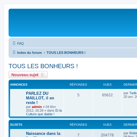
FAQ
Index du forum
TOUS LES BONHEURS !
TOUS LES BONHEURS !
Nouveau sujet
ANNONCES
RÉPONSES
VUES
DERNIE
PARLEZ DU
par
Tadk
5
65622
20 avr. 
MAILLOT, il en
reste !
par
admin
»
04 févr.
2012, 16:26
» dans
Et la
Culture que diable !
SUJETS
RÉPONSES
VUES
DERNIE
Naissance dans la
par
Robe
7
204778
09 févr. 