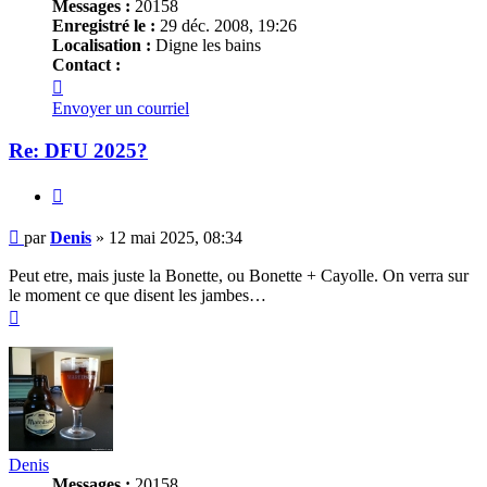
Messages :
20158
Enregistré le :
29 déc. 2008, 19:26
Localisation :
Digne les bains
Contact :
Contacter
Denis
Envoyer un courriel
Re: DFU 2025?
Citer
Message
par
Denis
»
12 mai 2025, 08:34
Peut etre, mais juste la Bonette, ou Bonette + Cayolle. On verra sur
le moment ce que disent les jambes…
Haut
Denis
Messages :
20158