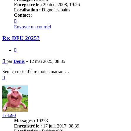
Enregistré le :
29 déc. 2008, 19:26
Localisation :
Digne les bains
Contact :
Contacter
Denis
Envoyer un courriel
Re: DFU 2025?
Citer
Message
par
Denis
»
12 mai 2025, 08:35
Seul ça reste d’être moins marrant…
Haut
Lolo90
Messages :
19253
Enregistré le :
17 juil. 2017, 08:39