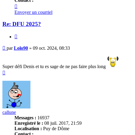
Contact :
Contacter
Lolo90
Envoyer un courriel
Re: DFU 2025?
Citer
Message
par
Lolo90
»
09 oct. 2024, 08:33
Super défi Denis et tu es sage de ne pas faire plus long
Haut
callune
Messages :
16937
Enregistré le :
08 juil. 2017, 21:59
Localisation :
Puy de Dôme
Contact :