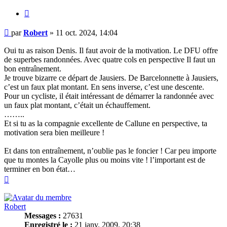
Citer
Message
par
Robert
»
11 oct. 2024, 14:04
Oui tu as raison Denis. Il faut avoir de la motivation. Le DFU offre
de superbes randonnées. Avec quatre cols en perspective Il faut un
bon entraînement.
Je trouve bizarre ce départ de Jausiers. De Barcelonnette à Jausiers,
c’est un faux plat montant. En sens inverse, c’est une descente.
Pour un cycliste, il était intéressant de démarrer la randonnée avec
un faux plat montant, c’était un échauffement.
……..
Et si tu as la compagnie excellente de Callune en perspective, ta
motivation sera bien meilleure !
Et dans ton entraînement, n’oublie pas le foncier ! Car peu importe
que tu montes la Cayolle plus ou moins vite ! l’important est de
terminer en bon état…
Haut
Robert
Messages :
27631
Enregistré le :
21 janv. 2009, 20:38