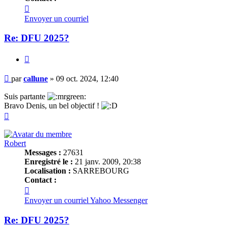
Contacter
callune
Envoyer un courriel
Re: DFU 2025?
Citer
Message
par
callune
»
09 oct. 2024, 12:40
Suis partante
Bravo Denis, un bel objectif !
Haut
Robert
Messages :
27631
Enregistré le :
21 janv. 2009, 20:38
Localisation :
SARREBOURG
Contact :
Contacter
Robert
Envoyer un courriel
Yahoo Messenger
Re: DFU 2025?