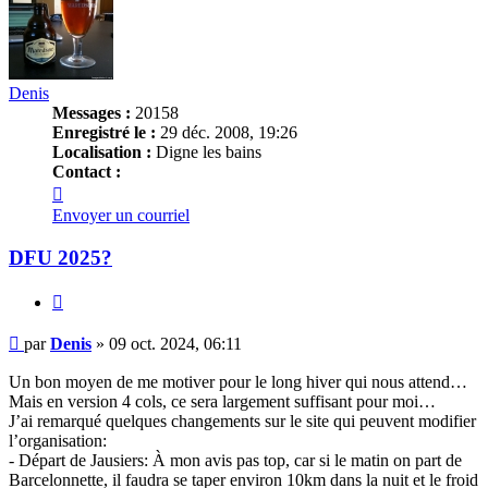
Denis
Messages :
20158
Enregistré le :
29 déc. 2008, 19:26
Localisation :
Digne les bains
Contact :
Contacter
Denis
Envoyer un courriel
DFU 2025?
Citer
Message
par
Denis
»
09 oct. 2024, 06:11
Un bon moyen de me motiver pour le long hiver qui nous attend…
Mais en version 4 cols, ce sera largement suffisant pour moi…
J’ai remarqué quelques changements sur le site qui peuvent modifier
l’organisation:
- Départ de Jausiers: À mon avis pas top, car si le matin on part de
Barcelonnette, il faudra se taper environ 10km dans la nuit et le froid