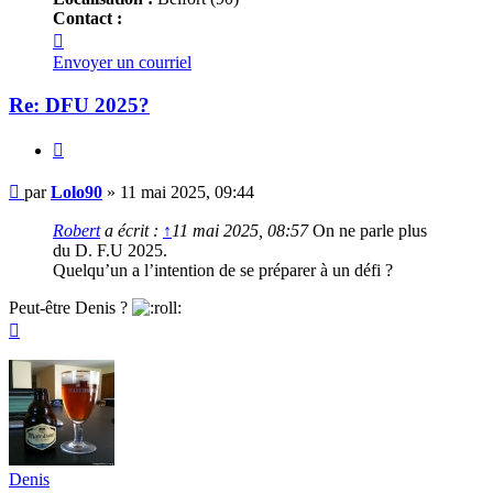
Contact :
Contacter
Lolo90
Envoyer un courriel
Re: DFU 2025?
Citer
Message
par
Lolo90
»
11 mai 2025, 09:44
Robert
a écrit :
↑
11 mai 2025, 08:57
On ne parle plus
du D. F.U 2025.
Quelqu’un a l’intention de se préparer à un défi ?
Peut-être Denis ?
Haut
Denis