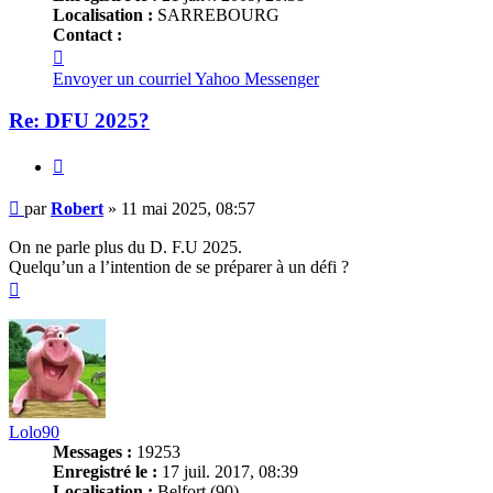
Localisation :
SARREBOURG
Contact :
Contacter
Robert
Envoyer un courriel
Yahoo Messenger
Re: DFU 2025?
Citer
Message
par
Robert
»
11 mai 2025, 08:57
On ne parle plus du D. F.U 2025.
Quelqu’un a l’intention de se préparer à un défi ?
Haut
Lolo90
Messages :
19253
Enregistré le :
17 juil. 2017, 08:39
Localisation :
Belfort (90)