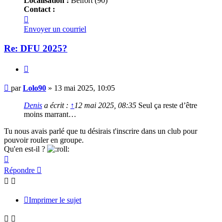
Localisation :
Belfort (90)
Contact :
Contacter
Lolo90
Envoyer un courriel
Re: DFU 2025?
Citer
Message
par
Lolo90
»
13 mai 2025, 10:05
Denis
a écrit :
↑
12 mai 2025, 08:35
Seul ça reste d’être
moins marrant…
Tu nous avais parlé que tu désirais t'inscrire dans un club pour
pouvoir rouler en groupe.
Qu'en est-il ?
Haut
Répondre
Imprimer le sujet